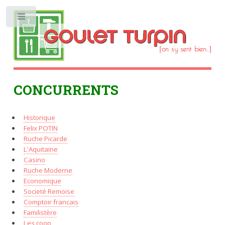
Toggle
CONCURRENTS
Historique
Felix POTIN
Ruche Picarde
L'Aquitaine
Casino
Ruche Moderne
Economique
Societé Remoise
Comptoir francais
Familistère
Les coop