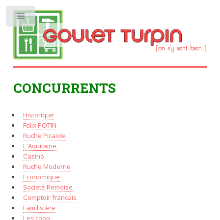
Toggle
CONCURRENTS
Historique
Felix POTIN
Ruche Picarde
L'Aquitaine
Casino
Ruche Moderne
Economique
Societé Remoise
Comptoir francais
Familistère
Les coop